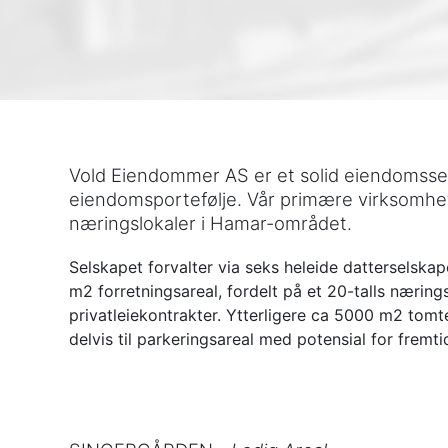
Vold Eiendommer AS er et solid eiendomssel
eiendomsportefølje. Vår primære virksomhet 
næringslokaler i Hamar-området.
Selskapet forvalter via seks heleide dattersels
m2 forretningsareal, fordelt på et 20-talls nærin
privatleiekontrakter. Ytterligere ca 5000 m2 tom
delvis til parkeringsareal med potensial for fremti