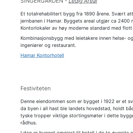
SINGERGÅRDEN -
Ledig Areal
Et totalrehabilitert bygg fra 1890 årene. Svært at
jernbanen i Hamar. Byggets areal utgjør ca 2400 m2 
Kontorlokaler av høy moderne standard med flott 
Kombinasjonsbygg med leietakere innen helse- og
ingeniører og restaurant.
Hamar Kontorhotell
Festiviteten
Denne eiendommen som er bygget i 1922 er et svær
da byen i all hast ble landets hovedstad, holdt bå
tyske tropper viktige stortingsmøter i dette bygg
rådhus.
I dag er bygget omgjort til hotell i de to øverste 