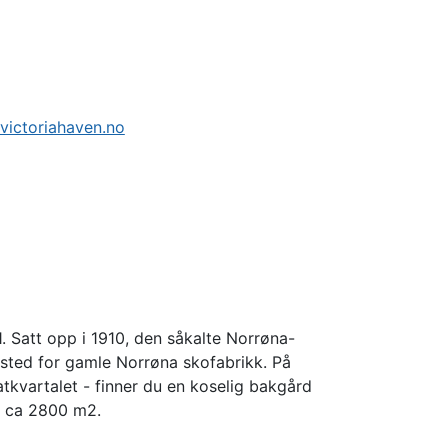
ictoriahaven.no
. Satt opp i 1910, den såkalte Norrøna-
sted for gamle Norrøna skofabrikk. På
tkvartalet - finner du en koselig bakgård
ør ca 2800 m2.