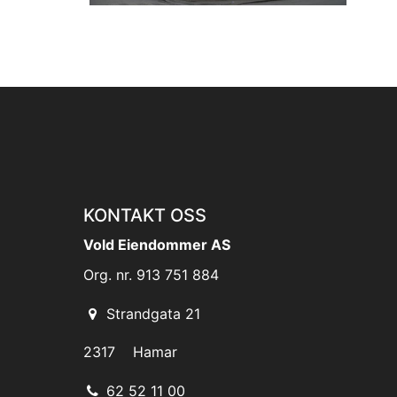
KONTAKT OSS
Vold Eiendommer AS
Org. nr. 913 751 884
Strandgata 21
2317 Hamar
62 52 11 00