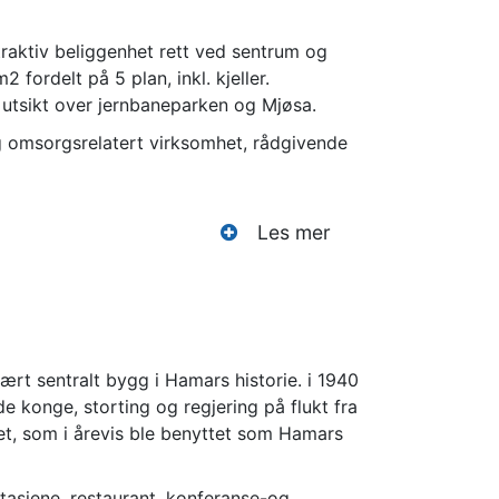
traktiv beliggenhet rett ved sentrum og
fordelt på 5 plan, inkl. kjeller.
utsikt over jernbaneparken og Mjøsa.
 omsorgsrelatert virksomhet, rådgivende
t sentralt bygg i Hamars historie. i 1940
de konge, storting og regjering på flukt fra
et, som i årevis ble benyttet som Hamars
etasjene, restaurant, konferanse-og