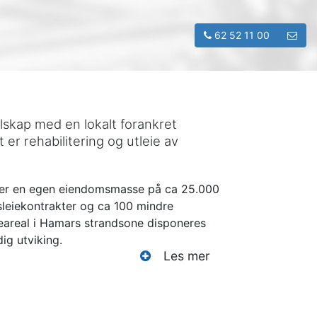
62 52 11 00
skap med en lokalt forankret
er rehabilitering og utleie av
kaper en egen eiendomsmasse på ca 25.000
gsleiekontrakter og ca 100 mindre
teareal i Hamars strandsone disponeres
dig utviking.